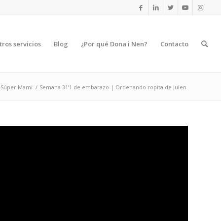
tros servicios
Blog
¿Por qué Dona i Nen?
Contacto
Súper Mami
/
Semana 31’1 de embarazo | Ordenando ropita de Julen