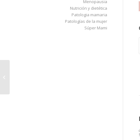
Menopausia
Nutrición y dietética
Patologia mamaria
Patologías de la mujer
Súper Mami
Semana 30 de
embarazo | En el
Hospital esperando
visita