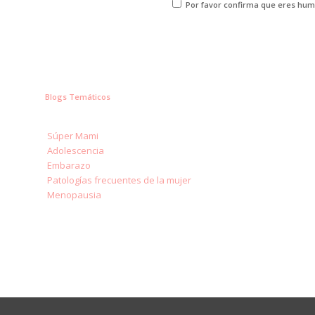
Por favor confirma que eres hu
Blogs Temáticos
Súper Mami
Adolescencia
Embarazo
Patologías frecuentes de la mujer
Menopausia