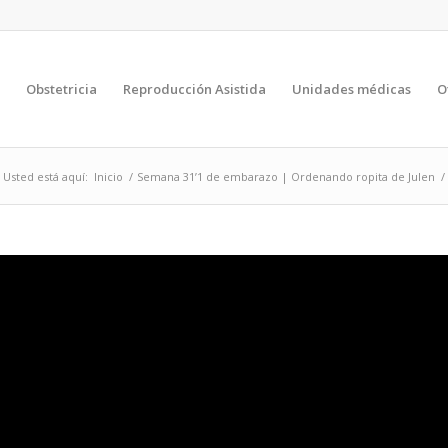
a
Obstetricia
Reproducción Asistida
Unidades médicas
O
Usted está aquí:
Inicio
/
Semana 31’1 de embarazo | Ordenando ropita de Julen
/