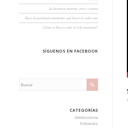
La lactancia materna: pros y contras
Tipos de patologías mamarias: qué hacer en cada caso
¿Cómo se lleva a cabo el ciclo menstrual?
SÍGUENOS EN FACEBOOK
CATEGORÍAS
Adolescencia
Embarazo